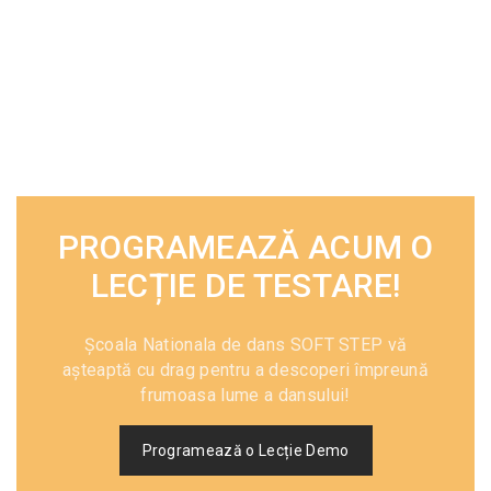
PROGRAMEAZĂ ACUM O
LECȚIE DE TESTARE!
Școala Nationala de dans SOFT STEP vă
așteaptă cu drag pentru a descoperi împreună
frumoasa lume a dansului!
Programează o Lecție Demo