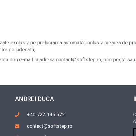
zate exclusiv pe prelucrarea automată, inclusiv crearea de prof
lor de judecată;
acta prin e-mail la adresa contact@softstep.ro, prin poștă sau 
ANDREI DUCA
+40 722 145 572
C
c
contact@softstep.ro