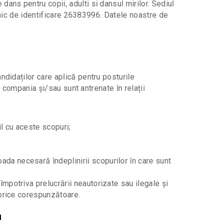
ans pentru copii, adulti si dansul mirilor. Sediul
 unic de identificare 26383996. Datele noastre de
didaților care aplică pentru posturile
u compania și/sau sunt antrenate în relații
il cu aceste scopuri;
ada necesară îndeplinirii scopurilor în care sunt
împotriva prelucrării neautorizate sau ilegale și
atorice corespunzătoare.
I