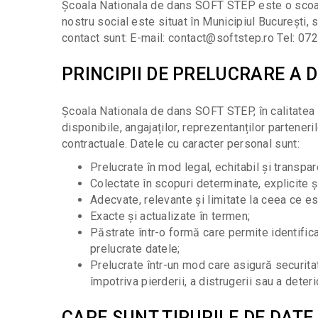
Școala Nationala de dans SOFT STEP este o scoala 
nostru social este situat în Municipiul București, 
contact sunt: E-mail: contact@softstep.ro Tel: 07
PRINCIPII DE PRELUCRARE A
Școala Nationala de dans SOFT STEP, în calitatea s
disponibile, angajaților, reprezentanților partener
contractuale. Datele cu caracter personal sunt:
Prelucrate în mod legal, echitabil și transpa
Colectate în scopuri determinate, explicite ș
Adecvate, relevante și limitate la ceea ce es
Exacte și actualizate în termen;
Păstrate într-o formă care permite identific
prelucrate datele;
Prelucrate într-un mod care asigură securitat
împotriva pierderii, a distrugerii sau a dete
CARE SUNT TIPURILE DE DATE