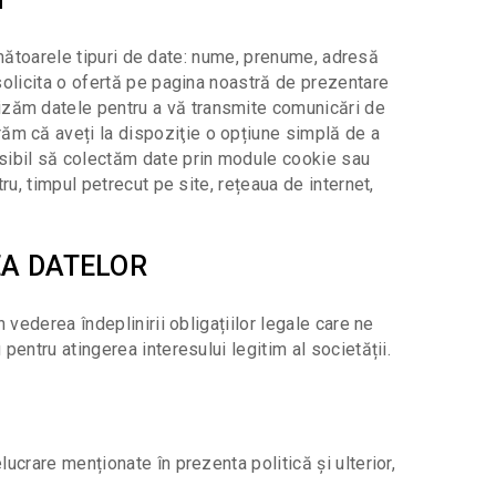
 următoarele tipuri de date: nume, prenume, adresă
 solicita o ofertă pe pagina noastră de prezentare
zăm datele pentru a vă transmite comunicări de
m că aveți la dispoziţie o opțiune simplă de a
posibil să colectăm date prin module cookie sau
ru, timpul petrecut pe site, rețeaua de internet,
EA DATELOR
 vederea îndeplinirii obligațiilor legale care ne
pentru atingerea interesului legitim al societății.
ucrare menționate în prezenta politică și ulterior,