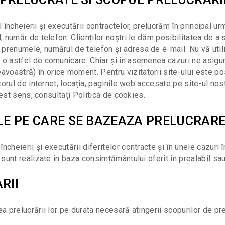
ul încheierii și executării contractelor, prelucrăm în principal
, număr de telefon. Clienților noștri le dăm posibilitatea de a
renumele, numărul de telefon și adresa de e-mail. Nu vă utili
 o astfel de comunicare. Chiar și în asemenea cazuri ne asigură
avoastră) în orice moment. Pentru vizitatorii site-ului este 
torul de internet, locația, paginile web accesate pe site-ul nost
cest sens, consultați Politica de cookies.
LE PE CARE SE BAZEAZA PRELUCRAR
heierii și executării diferitelor contracte și în unele cazuri în
sunt realizate în baza consimțământului oferit în prealabil sau 
RII
 prelucrării lor pe durata necesară atingerii scopurilor de prel