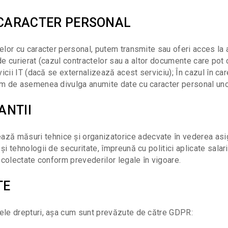
 CARACTER PERSONAL
telor cu caracter personal, putem transmite sau oferi acces la
i de curierat (cazul contractelor sau a altor documente care pot 
vicii IT (dacă se externalizează acest serviciu); În cazul în ca
em de asemenea divulga anumite date cu caracter personal unor
ANTII
măsuri tehnice și organizatorice adecvate în vederea asigurăr
 tehnologii de securitate, împreună cu politici aplicate salaria
l colectate conform prevederilor legale în vigoare.
TE
rele drepturi, așa cum sunt prevăzute de către GDPR: