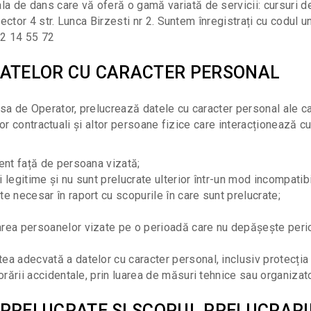
de dans care vă oferă o gamă variată de servicii: cursuri de d
sector 4 str. Lunca Birzesti nr 2. Suntem înregistrați cu codul
22 14 55 72
 DATELOR CU CARACTER PERSONAL
a de Operator, prelucrează datele cu caracter personal ale can
ilor contractuali și altor persoane fizice care interacționează c
rent față de persoana vizată;
i legitime și nu sunt prelucrate ulterior într-un mod incompatib
te necesar în raport cu scopurile în care sunt prelucrate;
area persoanelor vizate pe o perioadă care nu depășește perio
ea adecvată a datelor cu caracter personal, inclusiv protecția 
riorării accidentale, prin luarea de măsuri tehnice sau organiz
 PRELUCRATE SI SCOPUL PRELUCRARI