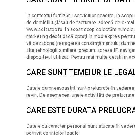
În contextul furnizării serviciilor noastre, în scop
de domiciliu și/sau de facturare, adresă de e-mail
www.softstep.ro. În acest scop colectăm numele, p
marketing decât dacă optați în mod expres pentru
vă dezabona (retragerea consimțământului dumne
alte tehnologii similare, precum: adresa IP, naviga
dispozitivul utilizat. Pentru mai multe detalii în a
CARE SUNT TEMEIURILE LEGA
Datele dumneavoastră sunt prelucrate în vederea înc
revin. De asemenea, unele activități de prelucrare 
CARE ESTE DURATA PRELUCRA
Datele cu caracter personal sunt stucate în vederea
potrivit cerințelor legale.