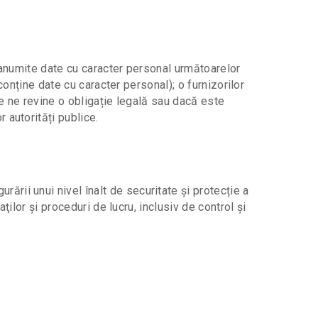
 anumite date cu caracter personal următoarelor
conține date cu caracter personal); o furnizorilor
re ne revine o obligație legală sau dacă este
 autorități publice.
ii unui nivel înalt de securitate și protecție a
ţilor şi proceduri de lucru, inclusiv de control şi