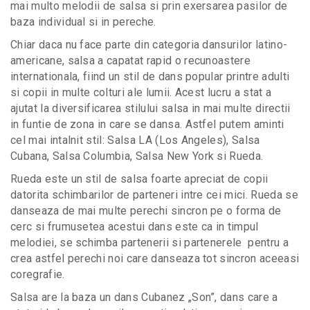
mai multo melodii de salsa si prin exersarea pasilor de
baza individual si in pereche.
Chiar daca nu face parte din categoria dansurilor latino-
americane, salsa a capatat rapid o recunoastere
internationala, fiind un stil de dans popular printre adulti
si copii in multe colturi ale lumii. Acest lucru a stat a
ajutat la diversificarea stilului salsa in mai multe directii
in funtie de zona in care se dansa. Astfel putem aminti
cel mai intalnit stil: Salsa LA (Los Angeles), Salsa
Cubana, Salsa Columbia, Salsa New York si Rueda.
Rueda este un stil de salsa foarte apreciat de copii
datorita schimbarilor de parteneri intre cei mici. Rueda se
danseaza de mai multe perechi sincron pe o forma de
cerc si frumusetea acestui dans este ca in timpul
melodiei, se schimba partenerii si partenerele pentru a
crea astfel perechi noi care danseaza tot sincron aceeasi
coregrafie.
Salsa
are la baza un dans Cubanez „Son”, dans care a