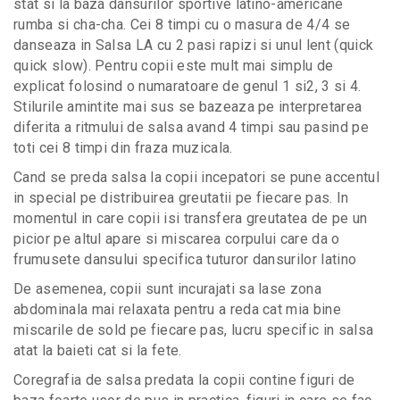
stat si la baza dansurilor sportive latino-americane
rumba si cha-cha. Cei 8 timpi cu o masura de 4/4 se
danseaza in Salsa LA cu 2 pasi rapizi si unul lent (quick
quick slow). Pentru copii este mult mai simplu de
explicat folosind o numaratoare de genul 1 si2, 3 si 4.
Stilurile amintite mai sus se bazeaza pe interpretarea
diferita a ritmului de salsa avand 4 timpi sau pasind pe
toti cei 8 timpi din fraza muzicala.
Cand se preda salsa la copii incepatori se pune accentul
in special pe distribuirea greutatii pe fiecare pas. In
momentul in care copii isi transfera greutatea de pe un
picior pe altul apare si miscarea corpului care da o
frumusete dansului specifica tuturor dansurilor latino
De asemenea, copii sunt incurajati sa lase zona
abdominala mai relaxata pentru a reda cat mia bine
miscarile de sold pe fiecare pas, lucru specific in salsa
atat la baieti cat si la fete.
Coregrafia de salsa predata la copii contine figuri de