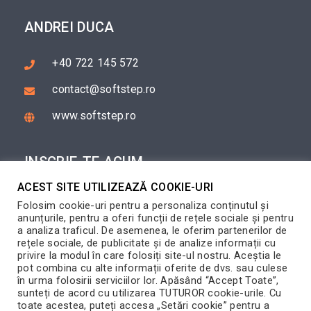
ANDREI DUCA
+40 722 145 572
contact@softstep.ro
www.softstep.ro
INSCRIE-TE ACUM
ACEST SITE UTILIZEAZĂ COOKIE-URI
Completeaza formularul de inscriere si te vom
Folosim cookie-uri pentru a personaliza conținutul și
contacta in cel mai scurt timp posibil.
anunțurile, pentru a oferi funcții de rețele sociale și pentru
a analiza traficul. De asemenea, le oferim partenerilor de
INSCRIE-TE
rețele sociale, de publicitate și de analize informații cu
privire la modul în care folosiți site-ul nostru. Aceștia le
pot combina cu alte informații oferite de dvs. sau culese
în urma folosirii serviciilor lor. Apăsând “Accept Toate”,
sunteți de acord cu utilizarea TUTUROR cookie-urile. Cu
toate acestea, puteți accesa „Setări cookie” pentru a