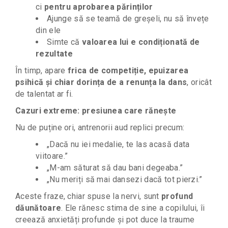
ci
pentru aprobarea părinților
Ajunge să se teamă de greșeli, nu să învețe
din ele
Simte că
valoarea lui e condiționată de
rezultate
În timp, apare
frica de competiție, epuizarea
psihică și chiar dorința de a renunța la dans
, oricât
de talentat ar fi.
Cazuri extreme: presiunea care rănește
Nu de puține ori, antrenorii aud replici precum:
„Dacă nu iei medalie, te las acasă data
viitoare.”
„M-am săturat să dau bani degeaba.”
„Nu meriți să mai dansezi dacă tot pierzi.”
Aceste fraze, chiar spuse la nervi, sunt
profund
dăunătoare
. Ele rănesc stima de sine a copilului, îi
creează anxietăți profunde și pot duce la traume