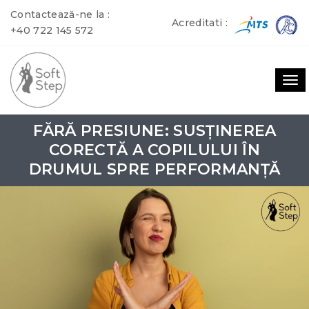
Contactează-ne la :
Acreditati :
+40 722 145 572
To
nav
FĂRĂ PRESIUNE: SUSȚINEREA
CORECTĂ A COPILULUI ÎN
DRUMUL SPRE PERFORMANȚĂ