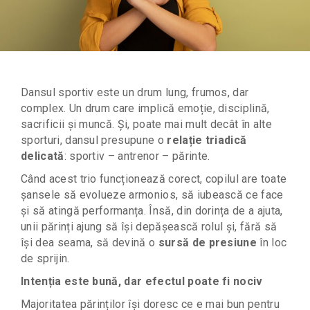
Dansul sportiv este un drum lung, frumos, dar
complex. Un drum care implică emoție, disciplină,
sacrificii și muncă. Și, poate mai mult decât în alte
sporturi, dansul presupune o
relație triadică
delicată
: sportiv – antrenor – părinte.
Când acest trio funcționează corect, copilul are toate
șansele să evolueze armonios, să iubească ce face
și să atingă performanța. Însă, din dorința de a ajuta,
unii părinți ajung să își depășească rolul și, fără să
își dea seama, să devină o
sursă de presiune
în loc
de sprijin.
Intenția este bună, dar efectul poate fi nociv
Majoritatea părinților își doresc ce e mai bun pentru