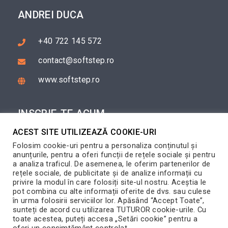
ANDREI DUCA
+40 722 145 572
contact@softstep.ro
www.softstep.ro
INSCRIE-TE ACUM
ACEST SITE UTILIZEAZĂ COOKIE-URI
Completeaza formularul de inscriere si te vom
Folosim cookie-uri pentru a personaliza conținutul și
contacta in cel mai scurt timp posibil.
anunțurile, pentru a oferi funcții de rețele sociale și pentru
a analiza traficul. De asemenea, le oferim partenerilor de
INSCRIE-TE
rețele sociale, de publicitate și de analize informații cu
privire la modul în care folosiți site-ul nostru. Aceștia le
pot combina cu alte informații oferite de dvs. sau culese
în urma folosirii serviciilor lor. Apăsând “Accept Toate”,
sunteți de acord cu utilizarea TUTUROR cookie-urile. Cu
toate acestea, puteți accesa „Setări cookie” pentru a