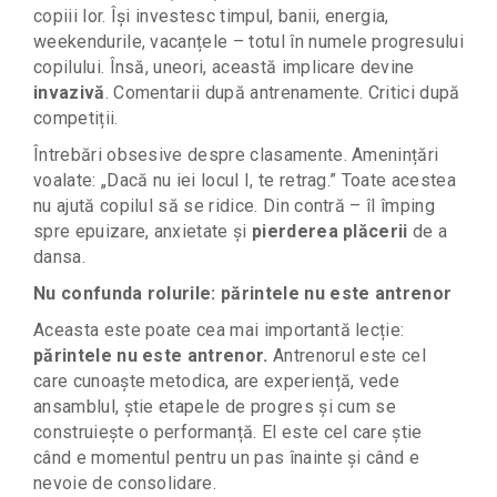
copiii lor. Își investesc timpul, banii, energia,
weekendurile, vacanțele – totul în numele progresului
copilului. Însă, uneori, această implicare devine
invazivă
.
Comentarii după antrenamente. Critici după
competiții.
Întrebări obsesive despre clasamente. Amenințări
voalate: „Dacă nu iei locul I, te retrag.”
Toate acestea
nu ajută copilul să se ridice. Din contră – îl împing
spre epuizare, anxietate și
pierderea plăcerii
de a
dansa.
Nu confunda rolurile: părintele nu este antrenor
Aceasta este poate cea mai importantă lecție:
părintele nu este antrenor.
Antrenorul este cel
care cunoaște metodica, are experiență, vede
ansamblul, știe etapele de progres și cum se
construiește o performanță. El este cel care știe
când e momentul pentru un pas înainte și când e
nevoie de consolidare.