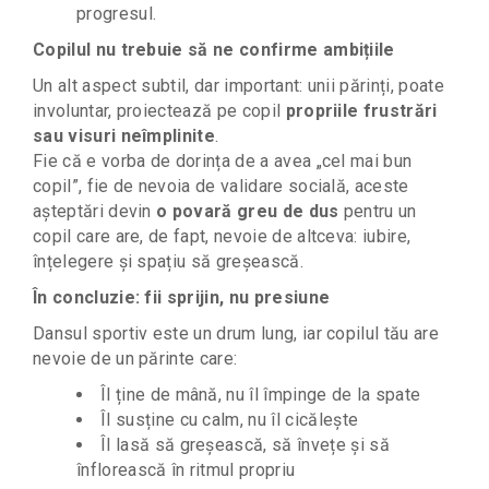
progresul.
Copilul nu trebuie să ne confirme ambițiile
Un alt aspect subtil, dar important: unii părinți, poate
involuntar, proiectează pe copil
propriile frustrări
sau visuri neîmplinite
.
Fie că e vorba de dorința de a avea „cel mai bun
copil”, fie de nevoia de validare socială, aceste
așteptări devin
o povară greu de dus
pentru un
copil care are, de fapt, nevoie de altceva: iubire,
înțelegere și spațiu să greșească.
În concluzie: fii sprijin, nu presiune
Dansul sportiv este un drum lung, iar copilul tău are
nevoie de un părinte care:
Îl ține de mână, nu îl împinge de la spate
Îl susține cu calm, nu îl cicălește
Îl lasă să greșească, să învețe și să
înflorească în ritmul propriu