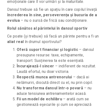
emoționale care îl vor urmări și la maturitate.
Dansul trebuie să fie un spațiu în care copilul învață
încrederea în sine, perseverența și bucuria de a
evolua
– nu o sursă de frică sau condiționare.
Rolul sănătos al părintelui în dansul sportiv
Ce poate (și trebuie) să facă un părinte pentru a fi un
aliat real
în drumul sportivului?
Oferă suport financiar și logistic
– dansul
presupune resurse: taxe, echipamente,
transport. Susținerea ta este esențială.
Încurajează-l sincer
– indiferent de rezultat.
Laudă efortul, nu doar victoria.
Respectă munca antrenorului
– dacă ai
nelămuriri, discută direct cu el, nu prin copil.
Nu transforma dansul într-o povară
– nu
aduce tensiunea antrenamentelor acasă.
Fii un model de echilibru
– arată cum se
gestionează eșecurile și cum se apreciază