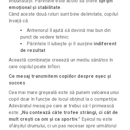
îmbunătățit. Părintele este acolo să ofere
sprijin
emoțional și stabilitate
.
Când aceste două roluri sunt bine delimitate, copilul
învață că:
Antrenorul îl ajută să devină mai bun din
punct de vedere tehnic
Părintele îl iubește și îl susține
indiferent
de rezultat
Această combinație creează un mediu sănătos în
care copilul poate înflori.
Ce mesaj transmitem copiilor despre eșec și
succes
Cea mai mare greșeală este să punem valoarea unui
copil doar în funcție de locul obținut la o competiție.
Adevăratul mesaj pe care ar trebui să-l primească
este:
„
Nu contează câte trofee strângi, ci cât de
mult crești ca om și ca sportiv.
”
Eșecul nu este
sfârșitul drumului, ci un pas necesar spre următorul