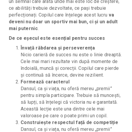
un semnal care arată unde mai este loc de creștere,
ce abilități trebuie dezvoltate, ce pași trebuie
perfecționați.
Copilul care înțelege acest lucru
va
deveni nu doar un sportiv mai bun, ci și un adult
mai puternic
.
De ce eșecul este esențial pentru succes
Învață răbdarea și perseverența
Nicio carieră de succes nu este o linie dreaptă.
Cele mai mari rezultate vin după momente de
îndoială, muncă și corecții. Copilul care pierde
și continuă să încerce, devine rezilient.
Formează caracterul
Dansul, ca și viața, nu oferă mereu „premii”
pentru simpla participare. Trebuie să muncești,
să lupți, să înțelegi că victoria nu e garantată.
Această lecție este una dintre cele mai
valoroase pe care o poate primi un copil.
Construiește respectul față de competiție
Dansul, ca și viața, nu oferă mereu „premii”