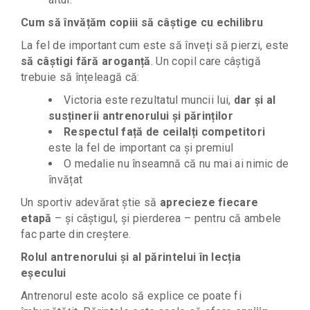
Cum să învățăm copiii să câștige cu echilibru
La fel de important cum este să înveți să pierzi, este
să câștigi fără aroganță
. Un copil care câștigă
trebuie să înțeleagă că:
Victoria este rezultatul muncii lui,
dar și al
susținerii antrenorului și părinților
Respectul față de ceilalți competitori
este la fel de important ca și premiul
O medalie nu înseamnă că nu mai ai nimic de
învățat
Un sportiv adevărat știe să
aprecieze fiecare
etapă
– și câștigul, și pierderea – pentru că ambele
fac parte din creștere.
Rolul antrenorului și al părintelui în lecția
eșecului
Antrenorul este acolo să explice ce poate fi