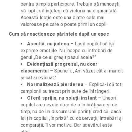
pentru simpla participare. Trebuie să muncești,
să lupți, să înțelegi că victoria nu e garantată.
Această lecție este una dintre cele mai
valoroase pe care o poate primi un copil.
Cum să reacționeze părintele după un eșec
Ascultă, nu judeca
– Lasă copilul să își
exprime emoțiile. Nu începe cu întrebări de
genul „De ce ai greșit pasul acela?”
Evidențiază progresul, nu doar
clasamentul
– Spune-i: „Am văzut cât ai muncit
și cât ai evoluat.”
Normalizează pierderea
– Explică-i că toți
campionii au trecut prin sute de înfrângeri.
Oferă sprijin, nu soluții instant
– Uneori
copilul are nevoie doar de o îmbrățișare și de
timp, nu de un discurs.Unii părinți cred că, dacă
își țin copilul „în priză” cu observații, întrebări și
comparații, îl vor motiva. Dar adevărul este
altul: