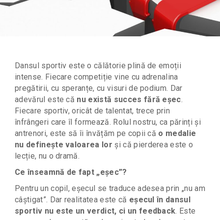
Dansul sportiv este o călătorie plină de emoții
intense. Fiecare competiție vine cu adrenalina
pregătirii, cu speranțe, cu visuri de podium. Dar
adevărul este că
nu există succes fără eșec
.
Fiecare sportiv, oricât de talentat, trece prin
înfrângeri care îl formează.
Rolul nostru, ca părinți și
antrenori, este să îi învățăm pe copii că
o medalie
nu definește valoarea lor
și că pierderea este o
lecție, nu o dramă.
Ce înseamnă de fapt „eșec”?
Pentru un copil, eșecul se traduce adesea prin „nu am
câștigat”. Dar realitatea este că
eșecul în dansul
sportiv nu este un verdict, ci un feedback
. Este