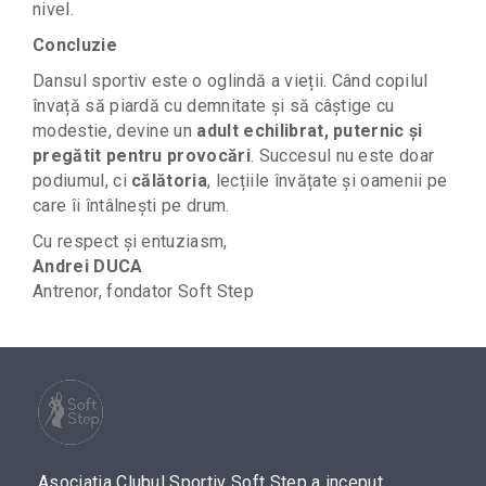
nivel.
Concluzie
Dansul sportiv este o oglindă a vieții. Când copilul
învață să piardă cu demnitate și să câștige cu
modestie, devine un
adult echilibrat, puternic și
pregătit pentru provocări
.
Succesul nu este doar
podiumul, ci
călătoria
, lecțiile învățate și oamenii pe
care îi întâlnești pe drum.
Cu respect și entuziasm,
Andrei DUCA
Antrenor, fondator Soft Step
Asociatia Clubul Sportiv Soft Step a inceput