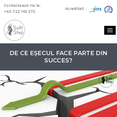
Contactează-ne la :
Acreditati :
+40 722 145 572
To
nav
DE CE EȘECUL FACE PARTE DIN
SUCCES?